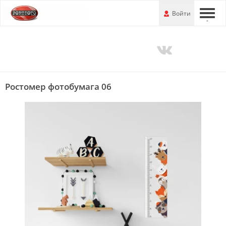
Перейти
-
Войти
-
-
к
основной
информации
Ростомер фотобумага 06