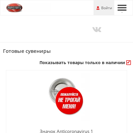
Перейти
-
Войти
-
-
к
основной
информации
Готовые сувениры
Показывать товары только в наличии
Значок Anticoronavirus 1