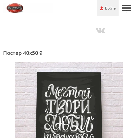
Перейти
-
Войти
-
-
к
основной
информации
Постер 40x50 9