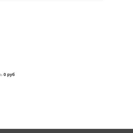
ь
0
руб