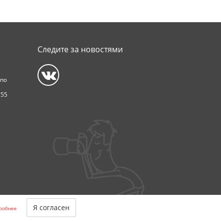
Следите за новостями
 по
255
Я согласен
робнее