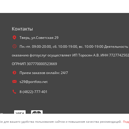
Контакты
Тверь,
ул.Советская 29
Пн.-пт. 09:00-20:00, сб. 10:00-19:00, вс. 10:00-19:00 Деятельность
оказанию фотоуслуг осуществляет ИП Торосян А.В. ИНН 772774250
ОГРНИП 307770000523669
Прием заказов онлайн: 24/7
s29@portfoto.net
8-(4822)-777-401
те
ie для вашего удобства пользования сайтом и повышения качества рекомендаций.
Под
оросян А.В. ИНН 772774250255 ОГРНИП 307770000523669