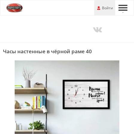
Перейти
-
Войти
-
-
к
основной
информации
Часы настенные в чёрной раме 40