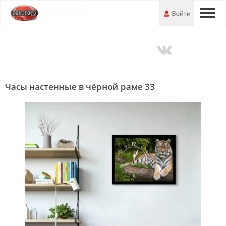
Перейти
-
Войти
-
-
к
основной
информации
Часы настенные в чёрной раме 33